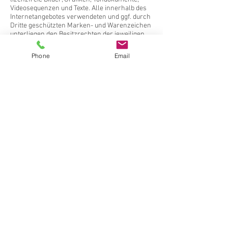
Videosequenzen und Texte. Alle innerhalb des
Internetangebotes verwendeten und ggf. durch
Dritte geschützten Marken- und Warenzeichen
unterliegen den Besitzrechten der jeweiligen
eingetragenen Eigentümer sowie den
Bestimmungen des jeweiligen
Phone
Email
Kennzeichenrechts, auf dem sie beruhen.
Durch eine Verwendung seitens der Betreiber
ist nicht der Schluss zu ziehen, dass Dritte
keine Rechte an den jeweiligen Markenzeichen
haben. Ferner ist eine Vervielfältigung oder
Verwendung der von den Betreibern genutzten
Grafiken, Tondokumente, Videosequenzen und
Texte in anderen elektronischen oder
gedruckten Publikationen ohne ausdrückliche
Zustimmung durch Gasthaus Georg Ludwig
nicht gestattet.
Reichweite des Disclaimer und Salvatorische
Klausel
Dieser Disclaimer ist Bestandteil des
Internetangebotes auf der Domäne
„
www.gasthaus-georg-ludwig.de
“. Sofern Teile
oder einzelne Formulierungen dieses Textes
der geltenden Rechtslage nicht, nicht mehr