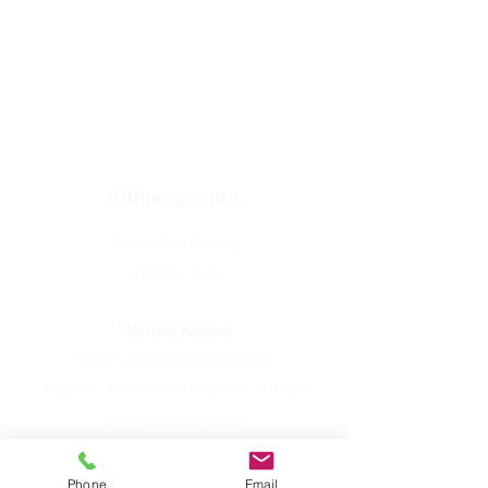
Öffnungszeiten
Donnerstag - Montag
11:00 Uhr - 23:00
Warme Küche
Montag, Donnerstag und Freitag
11:30 Uhr - 14:30 Uhr und 17:00 Uhr - 21:00 Uhr
Samstag und Sonntag
11:30 Uhr - 21:00 Uhr
Phone
Email